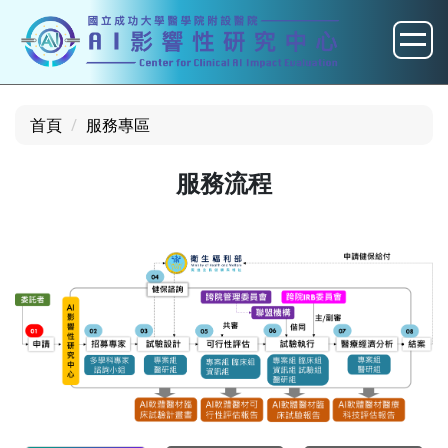
跳
到
主
要
內
首頁
服務專區
容
區
服務流程