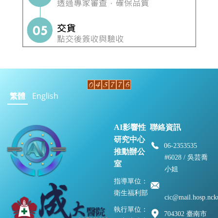
繁體
English
AI影響性
聯絡資訊
研究中心
06-2353535
推動辦公
#6028 / 吳芸喬
室
小姐
指導單位：
衛生福利部
cic@mail.hosp.nck
執行單位：
704302 臺南市