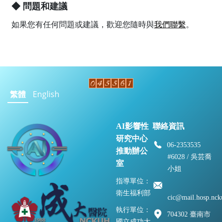
◆ 問題和建議
如果您有任何問題或建議，歡迎您隨時與
我們聯繫
。
繁體
English
AI影響性
聯絡資訊
研究中心
06-2353535
推動辦公
#6028 / 吳芸喬
室
小姐
指導單位：
衛生福利部
cic@mail.hosp.nck
執行單位：
704302 臺南市
國立成功大