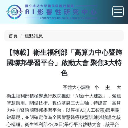
跳
到
主
要
內
首頁
焦點訊息
容
區
【轉載】衛生福利部「高算力中心暨跨
國聯邦學習平台」啟動大會 聚焦3大特
色
字體大小調整
小
中
大
衛生福利部積極響應行政院推動「AI新十大建設」，聚焦
智慧應用、關鍵技術、數位基磐三大主軸，特建置「高算
力中心暨跨國聯邦學習平台」以厚植AI(人工智慧)應用關
鍵基礎，並明確定位為全國智慧醫療模型訓練與驗證之核
心樞紐。衛生福利部今(28日)舉行平台啟動大會，該平台