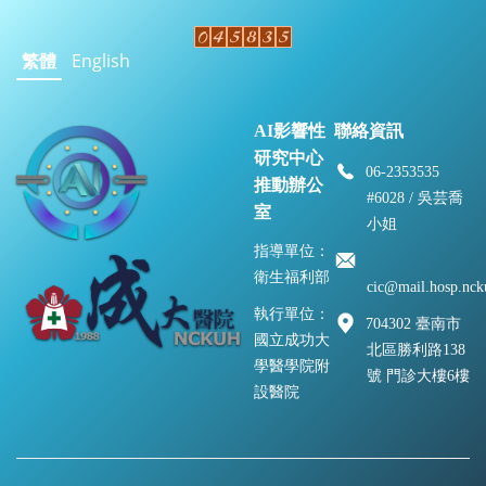
繁體
English
AI影響性
聯絡資訊
研究中心
06-2353535
推動辦公
#6028 / 吳芸喬
室
小姐
指導單位：
衛生福利部
cic@mail.hosp.nck
執行單位：
704302 臺南市
國立成功大
北區勝利路138
學醫學院附
號 門診大樓6樓
設醫院