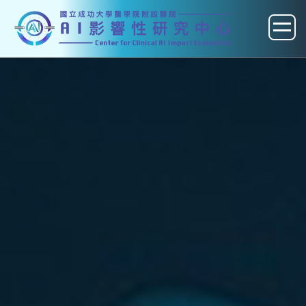
跳
到
主
要
內
容
區