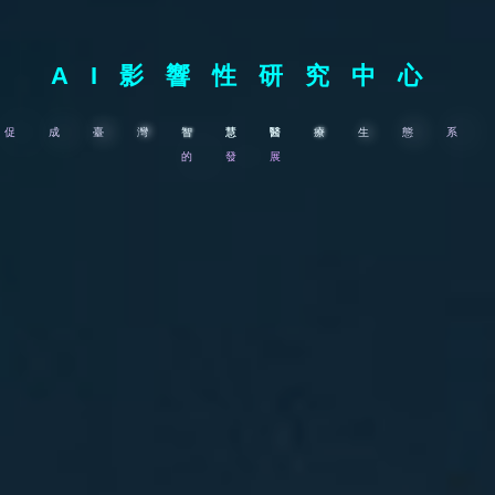
AI影響性研究中心
促
成
臺
灣
智
慧
醫
療
生
態
系
的
發
展