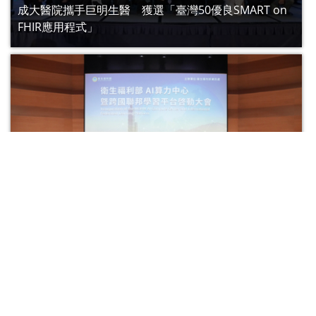
成大醫院攜手巨明生醫 獲選「臺灣50優良SMART on
FHIR應用程式」
【轉載】衛生福利部「高算力中心暨跨國聯邦學習平
台」啟動大會 聚焦3大特色
更多